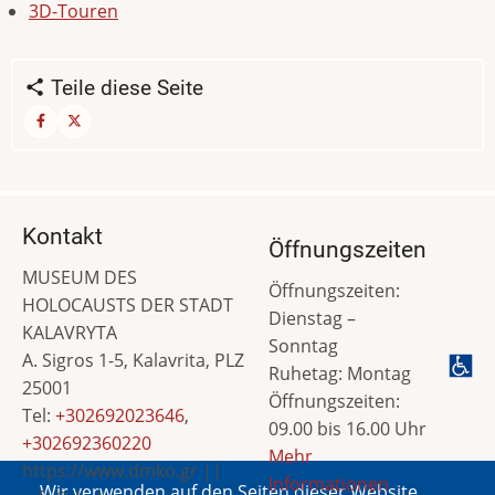
3D-Touren
Teile diese Seite
Kontakt
Öffnungszeiten
MUSEUM DES
Öffnungszeiten:
HOLOCAUSTS DER STADT
Dienstag –
KALAVRYTA
Sonntag
A. Sigros 1-5, Kalavrita, PLZ
Ruhetag: Montag
25001
Öffnungszeiten:
Tel:
+302692023646
,
09.00 bis 16.00 Uhr
+302692360220
Mehr
https://www.dmko.gr ||
Informationen
Wir verwenden auf den Seiten dieser Website