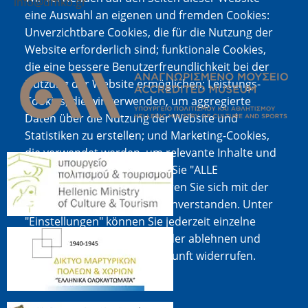
info@dmko.gr
eine Auswahl an eigenen und fremden Cookies:
Unverzichtbare Cookies, die für die Nutzung der
Website erforderlich sind; funktionale Cookies,
Bild
die eine bessere Benutzerfreundlichkeit bei der
Nutzung der Website ermöglichen; Leistungs-
Cookies, die wir verwenden, um aggregierte
Daten über die Nutzung der Website und
Statistiken zu erstellen; und Marketing-Cookies,
die verwendet werden, um relevante Inhalte und
Bild
Werbung anzuzeigen. Wenn Sie "ALLE
AKZEPTIEREN" wählen, erklären Sie sich mit der
Verwendung aller Cookies einverstanden. Unter
"Einstellungen" können Sie jederzeit einzelne
Bild
Cookie-Typen akzeptieren oder ablehnen und
Ihre Zustimmung für die Zukunft widerrufen.
Cookie-Dokumentation