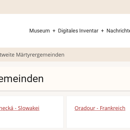
Museum
Digitales Inventar
Nachricht
Main
navigation
tweite Märtyrergemeinden
gemeinden
ecká - Slowakei
Oradour - Frankreich