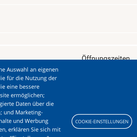
Öffnungszeiten
ine Auswahl an eigenen
KALAVRYTA
Öffnungszeiten: Dien
ie für die Nutzung der
Ruhetag: Montag
die eine bessere
Öffnungszeiten: 09.00
site ermöglichen;
Mehr Informationen
gierte Daten über die
n; und Marketing-
nhalte und Werbung
COOKIE-EINSTELLUNGEN
Bild
, erklären Sie sich mit