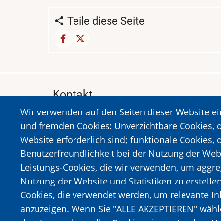
Teile diese Seite
Kontakt
Wir verwenden auf den Seiten dieser Website e
MUSEUM DES HOLOCAUSTS DER STADT 
und fremden Cookies: Unverzichtbare Cookies, d
A. Sigros 1-5, Kalavrita, PLZ 25001
Website erforderlich sind; funktionale Cookies, 
Tel:
+302692023646
,
+302692360220
Benutzerfreundlichkeit bei der Nutzung der Web
https://www.dmko.gr || info@dmko.gr
Leistungs-Cookies, die wir verwenden, um aggre
Nutzung der Website und Statistiken zu erstelle
Cookies, die verwendet werden, um relevante I
Bild
Bild
anzuzeigen. Wenn Sie "ALLE AKZEPTIEREN" wählen