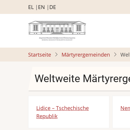
Direkt
EL
EN
DE
zum
Inhalt
Startseite
Märtyrergemeinden
Wel
Weltweite Märtyrer
Lidice – Tschechische
Nem
Republik