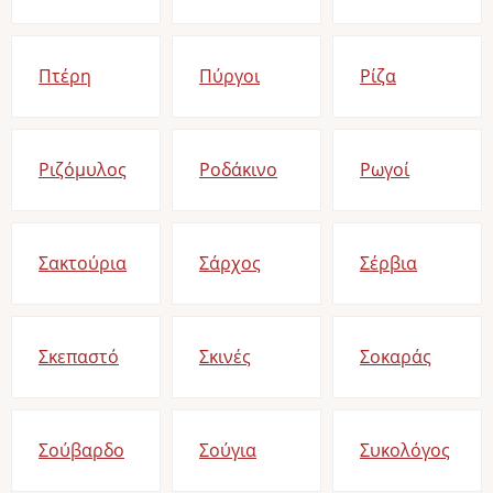
Πτέρη
Πύργοι
Ρίζα
Ριζόμυλος
Ροδάκινο
Ρωγοί
Σακτούρια
Σάρχος
Σέρβια
Σκεπαστό
Σκινές
Σοκαράς
Σούβαρδο
Σούγια
Συκολόγος