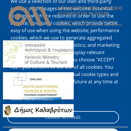
Image
We use a selection of our own and third-party
cookies on the pages of this website: Essential
cookies, which are required in order to use the
website; functional cookies, which provide better
easy of use when using the website; performance
cookies, which we use to generate aggregated
Image
data on website use and statistics; and marketing
cookies, which are used to display relevant
content and advertising. If you choose "ACCEPT
ALL", you consent to the use of all cookies. You
can accept and reject individual cookie types and
Image
revoke your consent for the future at any time at
"Settings".
Cookie documentation
Image
COOKIE SETTINGS