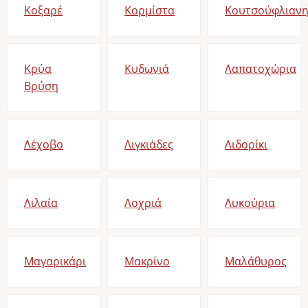
Κοξαρέ
Κορμίστα
Κουτσούφλιαν
Κρύα
Κυδωνιά
Λαπατοχώρια
Βρύση
Λέχοβο
Λιγκιάδες
Λιδορίκι
Λιλαία
Λοχριά
Λυκούρια
Μαγαρικάρι
Μακρίνο
Μαλάθυρος