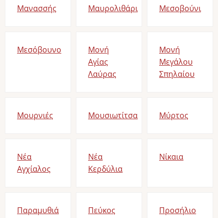
Μανασσής
Μαυρολιθάρι
Μεσοβούνι
Μεσόβουνο
Μονή
Μονή
Αγίας
Μεγάλου
Λαύρας
Σπηλαίου
Μουρνιές
Μουσιωτίτσα
Μύρτος
Νέα
Νέα
Νίκαια
Aγχίαλος
Κερδύλια
Παραμυθιά
Πεύκος
Προσήλιο