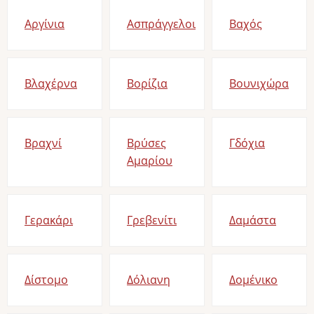
Αργίνια
Ασπράγγελοι
Βαχός
Βλαχέρνα
Βορίζια
Βουνιχώρα
Βραχνί
Βρύσες
Γδόχια
Αμαρίου
Γερακάρι
Γρεβενίτι
Δαμάστα
Δίστομο
Δόλιανη
Δομένικο