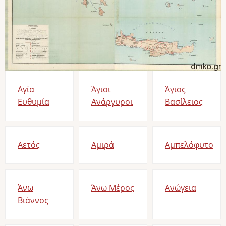
Αγία
Άγιοι
Άγιος
Ευθυμία
Ανάργυροι
Βασίλειος
Αετός
Αμιρά
Αμπελόφυτο
Άνω
Άνω Μέρος
Ανώγεια
Βιάννος