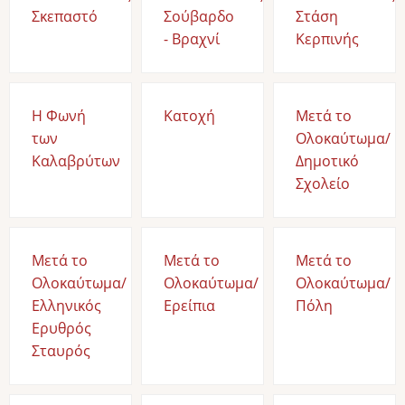
Σκεπαστό
Σούβαρδο
Στάση
- Βραχνί
Κερπινής
Η Φωνή
Κατοχή
Μετά το
των
Ολοκαύτωμα/
Καλαβρύτων
Δημοτικό
Σχολείο
Μετά το
Μετά το
Μετά το
Ολοκαύτωμα/
Ολοκαύτωμα/
Ολοκαύτωμα/
Ελληνικός
Ερείπια
Πόλη
Ερυθρός
Σταυρός