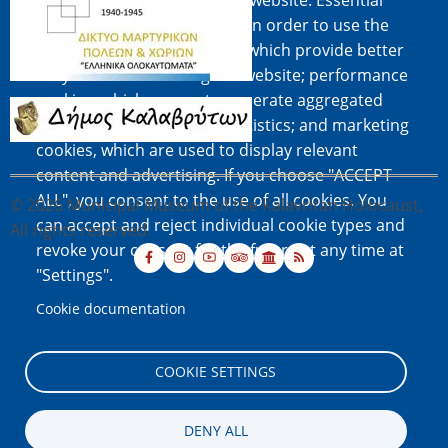
cookies on the pages of this website: Essential
Image
cookies, which are required in order to use the
website; functional cookies, which provide better
easy of use when using the website; performance
cookies, which we use to generate aggregated
Image
data on website use and statistics; and marketing
cookies, which are used to display relevant
content and advertising. If you choose "ACCEPT
ALL", you consent to the use of all cookies. You
© 2026 Municipal Museum of the Kalavritan Holocaust,
can accept and reject individual cookie types and
All rights reserved.
revoke your consent for the future at any time at
"Settings".
Cookie documentation
COOKIE SETTINGS
DENY ALL