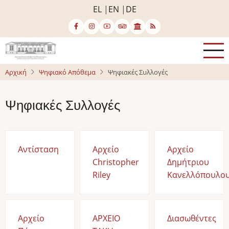
Παράκαμψη
EL
EN
DE
προς
το
κυρίως
περιεχόμενο
Αρχική
Ψηφιακό Απόθεμα
Ψηφιακές Συλλογές
Ψηφιακές Συλλογές
Αντίσταση
Αρχείο
Αρχείο
Christopher
Δημήτριου
Riley
Κανελλόπουλο
Αρχείο
ΑΡΧΕΙΟ
Διασωθέντες