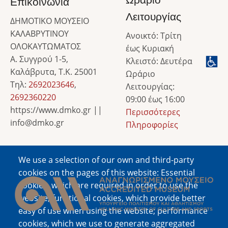
Επικοινωνία
Λειτουργίας
ΔΗΜΟΤΙΚΟ ΜΟΥΣΕΙΟ
ΚΑΛΑΒΡΥΤΙΝΟΥ
Ανοικτό: Τρίτη
ΟΛΟΚΑΥΤΩΜΑΤΟΣ
έως Κυριακή
Α. Συγγρού 1-5,
Κλειστό: Δευτέρα
Καλάβρυτα, Τ.Κ. 25001
Ωράριο
Τηλ:
2692023646
,
Λειτουργίας:
2692360220
09:00 έως 16:00
https://www.dmko.gr ||
Περισσότερες
info@dmko.gr
Πληροφορίες
We use a selection of our own and third-party
Image
cookies on the pages of this website: Essential
cookies, which are required in order to use the
website; functional cookies, which provide better
easy of use when using the website; performance
cookies, which we use to generate aggregated