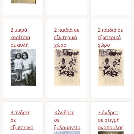
2 μικρά
2 παιδιά σε
2 παιδιά σε
κορίτσια
εξωτερικό
εξωτερικό
σε αυλή
χώρο
χώρο
Image
Image
Image
3 άνδρες
3 Άνδρες
3 άνδρες
σε
σε
σε στιγμή
εξωτερικό
ξυλουργείο
ανάπαυλας