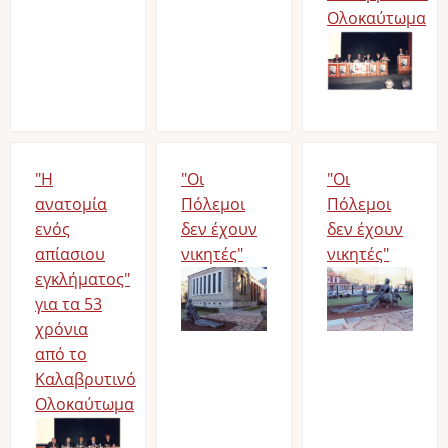
Ολοκαύτωμα
Image
"Η
"Οι
"Οι
ανατομία
Πόλεμοι
Πόλεμοι
ενός
δεν έχουν
δεν έχουν
απίασιου
νικητές"
νικητές"
εγκλήματος"
Image
Image
για τα 53
χρόνια
από το
Καλαβρυτινό
Ολοκαύτωμα
Image