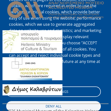
cookies, which are required in order to use the
website; functional cookies, which provide better
easy of use when using the website; performance
cookies, which we use to generate aggregated
data on website use and statistics; and marketing
Image
cookies, which are used to display relevant
content and advertising. If you choose "ACCEPT
ALL", you consent to the use of all cookies. You
can accept and reject individual cookie types and
Image
revoke your consent for the future at any time at
"Settings".
Cookie documentation
Image
COOKIE SETTINGS
DENY ALL
© 2026 Municipal Museum of the Kalavritan Holocaust,