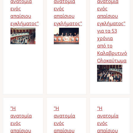
ανατομία
ανατομία
ανατομία
ενός
ενός
ενός
απαίσιου
απαίσιου
απαίσιου
εγκλήματος"
εγκλήματος"
εγκλήματος"
Image
Image
για τα 53
χρόνια
από το
Καλαβρυτινό
Ολοκαύτωμα
Image
"Η
"Η
"Η
ανατομία
ανατομία
ανατομία
ενός
ενός
ενός
απαίσιου
απαίσιου
απαίσιου