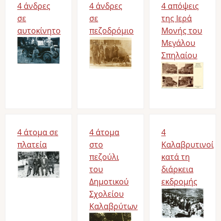
4 άνδρες
4 άνδρες
4 απόψεις
σε
σε
της Ιερά
αυτοκίνητο
πεζοδρόμιο
Μονής του
Image
Image
Μεγάλου
Σπηλαίου
Image
4 άτομα σε
4 άτομα
4
πλατεία
στο
Καλαβρυτινοί
Image
πεζούλι
κατά τη
του
διάρκεια
Δημοτικού
εκδρομής
Σχολείου
Image
Καλαβρύτων
Image