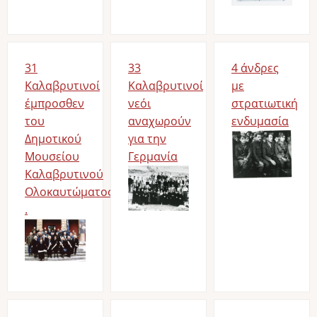
31
33
4 άνδρες
Καλαβρυτινοί
Καλαβρυτινοί
με
έμπροσθεν
νεόι
στρατιωτική
του
αναχωρούν
ενδυμασία
Δημοτικού
για την
Image
Μουσείου
Γερμανία
Καλαβρυτινού
Image
Ολοκαυτώματος
.
Image