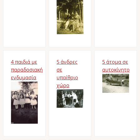
4 παιδιά με
5 άνδρες
5 άτομα σε
παραδοσιακή
σε
αυτοκίνητο
ενδυμασία
υπαίθριο
Image
Image
χώρο
Image