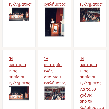
εγκλήματος"
εγκλήματος"
εγκλήματος"
Image
Image
Image
"Η
"Η
"Η
ανατομία
ανατομία
ανατομία
ενός
ενός
ενός
απαίσιου
απαίσιου
απαίσιου
εγκλήματος"
εγκλήματος"
εγκλήματος"
Image
Image
για τα 53
χρόνια
από το
Καλαβρυτινό