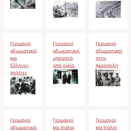
Image
Image
Γερμανοί
Γερμανοί
Γερμανοί
αξιωματικοί
αξιωματικοί
αξιωματικοί
και
μπροστά
στην
Έλληνες
από οικία.
Ακρόπολη
πολίτες
Image
Image
Image
Γερμανοί
Γερμανοί
Γερμανοί
αξιωματικοί
και Ιταλοί
και Ιταλοί