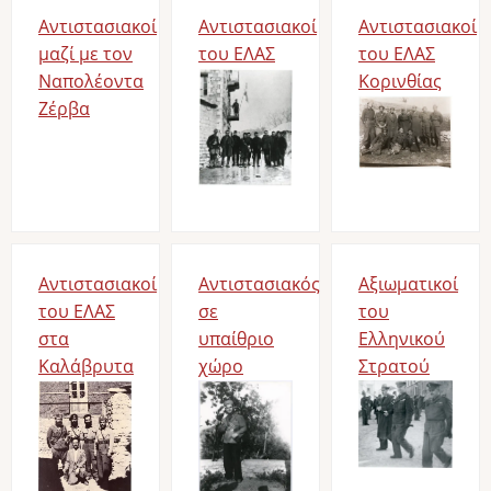
Αντιστασιακοί
Αντιστασιακοί
Αντιστασιακοί
μαζί με τον
του ΕΛΑΣ
του ΕΛΑΣ
Ναπολέοντα
Image
Κορινθίας
Ζέρβα
Image
Αντιστασιακοί
Αντιστασιακός
Αξιωματικοί
του ΕΛΑΣ
σε
του
στα
υπαίθριο
Ελληνικού
Καλάβρυτα
χώρο
Στρατού
Image
Image
Image