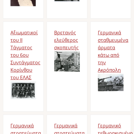
Αξιωματικοί
Βρετανός
Γερμανικά
του ΙΙ
ελεύθερος
σταθμευμένα
Τάγματος
σκοπευτής
άρματα
του 6ου
Image
κάτω από
Συντάγματος
την
Κορίνθου
Ακρόπολη
του ΕΛΑΣ
Image
Image
Γερμανικά
Γερμανικά
Γερμανικό
στρατεύματα
στρατεύματα
τεθωρακισμένο