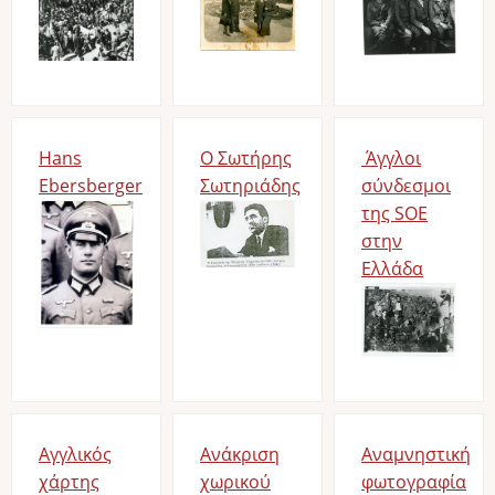
Hans
O Σωτήρης
Άγγλοι
Ebersberger
Σωτηριάδης
σύνδεσμοι
Image
Image
της SOE
στην
Ελλάδα
Image
Αγγλικός
Ανάκριση
Αναμνηστική
χάρτης
χωρικού
φωτογραφία