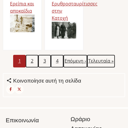
Ερείπια και
Ερυθροσταυρίτισσες
αποκαΐδια
στην
Image
Κατοχή
Image
Τρέχουσα
Σελίδα
Σελίδα
Σελίδα
Next
Last
Σελιδοποίηση
1
2
3
4
Επόμενη ›
Τελευταία »
σελίδα
page
page
Κοινοποίησε αυτή τη σελίδα
Ωράριο
Επικοινωνία