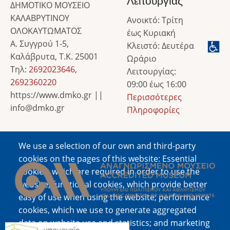
Λειτουργίας
ΔΗΜΟΤΙΚΟ ΜΟΥΣΕΙΟ
ΚΑΛΑΒΡΥΤΙΝΟΥ
Ανοικτό: Τρίτη
ΟΛΟΚΑΥΤΩΜΑΤΟΣ
έως Κυριακή
Α. Συγγρού 1-5,
Κλειστό: Δευτέρα
Καλάβρυτα, Τ.Κ. 25001
Ωράριο
Τηλ:
2692023646
,
Λειτουργίας:
2692360220
09:00 έως 16:00
https://www.dmko.gr ||
Περισσότερες
info@dmko.gr
Πληροφορίες
We use a selection of our own and third-party
Image
cookies on the pages of this website: Essential
cookies, which are required in order to use the
website; functional cookies, which provide better
easy of use when using the website; performance
cookies, which we use to generate aggregated
data on website use and statistics; and marketing
Image