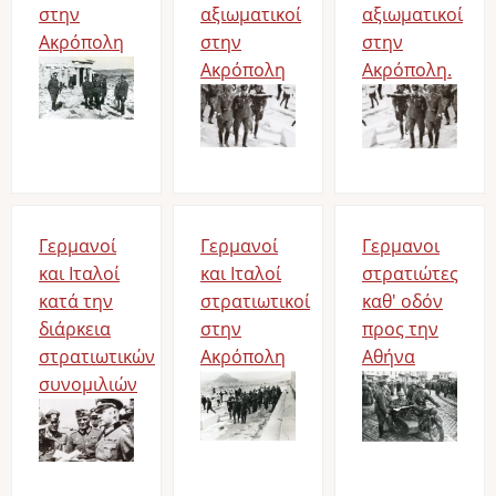
στην
αξιωματικοί
αξιωματικοί
Ακρόπολη
στην
στην
Image
Ακρόπολη
Ακρόπολη.
Image
Image
Γερμανοί
Γερμανοί
Γερμανοι
και Ιταλοί
και Ιταλοί
στρατιώτες
κατά την
στρατιωτικοί
καθ' οδόν
διάρκεια
στην
προς την
στρατιωτικών
Ακρόπολη
Αθήνα
συνομιλιών
Image
Image
Image