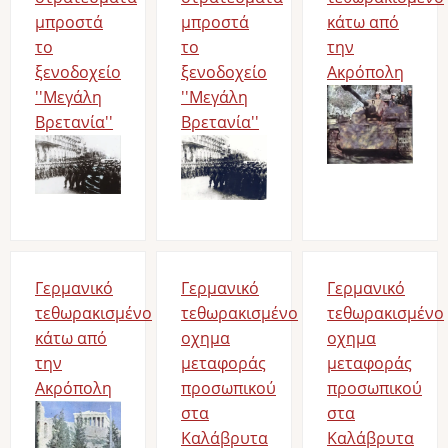
μπροστά
μπροστά
κάτω από
το
το
την
ξενοδοχείο
ξενοδοχείο
Ακρόπολη
''Μεγάλη
''Μεγάλη
Image
Βρετανία''
Βρετανία''
Image
Image
Γερμανικό
Γερμανικό
Γερμανικό
τεθωρακισμένο
τεθωρακισμένο
τεθωρακισμένο
κάτω από
οχημα
οχημα
την
μεταφοράς
μεταφοράς
Ακρόπολη
προσωπικού
προσωπικού
Image
στα
στα
Καλάβρυτα
Καλάβρυτα