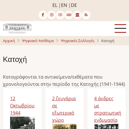
Παράκαμψη
EL
EN
DE
προς
το
κυρίως
περιεχόμενο
Αρχική
Ψηφιακό Απόθεμα
Ψηφιακές Συλλογές
Κατοχή
Κατοχή
Καταγράφονται τα αντικείμενα/εκθέματα που
χρονολογούνται στην περίοδο της Κατοχής (1941-1944)
12
2 ζευγάρια
4 άνδρες
Οκτωβρίου
σε
με
1944
εξωτερικό
στρατιωτική
Image
χώρο
ενδυμασία
Image
Image