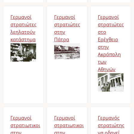
Γερμανοί
Γερμανοί
Γερμανοί
στρατιώτες
στρατιώτες
στρατιώτες
λεηλατούν
στην
στο
κατάστημα
Πάτρα
Ερέχθειο
Image
Image
στην
Ακρόπολη
των
Αθηνών
Image
Γερμανοί
Γερμανοί
Γερμανός
στρατιωτικοι
στρατιωτικοι
στρατιώτης
στην
στην
να οδηγεί