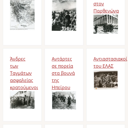
Image
Image
στον
Παρθενώνα
Image
Άνδρες
Αντάρτες
Αντιαστασιακοί
των
σε πορεία
του ΕΛΑΣ
Ταγμάτων
στα βουνά
Image
ασφαλείας
της
κρατούμενοι
Ηπείρου
Image
Image