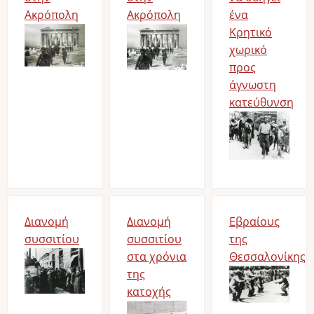
Ακρόπολη
Ακρόπολη
ένα
Image
Image
Κρητικό
χωρικό
προς
άγνωστη
κατεύθυνση
Image
Διανομή
Διανομή
Εβραίους
συσσιτίου
συσσιτίου
της
Image
στα χρόνια
Θεσσαλονίκης
της
Image
κατοχής
Image