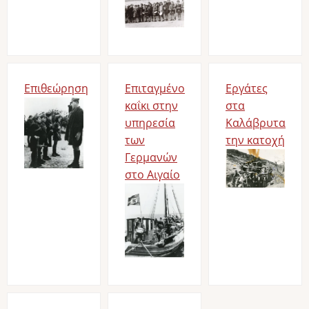
Επιθεώρηση
Επιταγμένο
Εργάτες
Image
καΐκι στην
στα
υπηρεσία
Καλάβρυτα
των
την κατοχή
Γερμανών
Image
στο Αιγαίο
Image