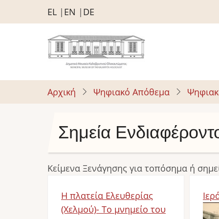
Παράκαμψη
EL
EN
DE
προς
το
κυρίως
περιεχόμενο
Αρχική
Ψηφιακό Απόθεμα
Ψηφιακ
Σημεία Ενδιαφέροντ
Κείμενα Ξενάγησης για τοπόσημα ή σημε
Η πλατεία Ελευθερίας
Ιερ
(Χελμού)- Το μνημείο του
Im