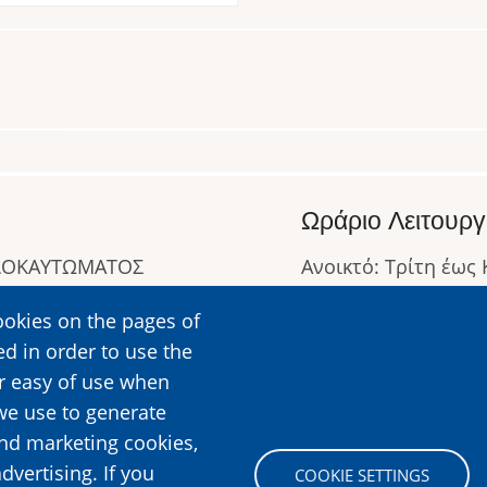
Ωράριο Λειτουργ
ΟΛΟΚΑΥΤΩΜΑΤΟΣ
Ανοικτό: Τρίτη έως
Κλειστό: Δευτέρα
ookies on the pages of
Ωράριο Λειτουργίας
ed in order to use the
Περισσότερες Πληρ
er easy of use when
we use to generate
and marketing cookies,
Image
dvertising. If you
COOKIE SETTINGS