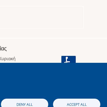
ίας
 Κυριακή
: 09:00 έως 16:00
οφορίες
Image
DENY ALL
ACCEPT ALL