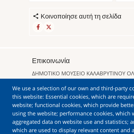
Κοινοποίησε αυτή τη σελίδα
Επικοινωνία
ΔΗΜΟΤΙΚΟ ΜΟΥΣΕΙΟ ΚΑΛΑΒΡΥΤΙΝΟΥ 
Α. Συγγρού 1-5, Καλάβρυτα, Τ.Κ. 25001
We use a selection of our own and third-party c
Τηλ:
2692023646
,
2692360220
this website: Essential cookies, which are requir
https://www.dmko.gr || info@dmko.gr
website; functional cookies, which provide bett
using the website; performance cookies, which 
aggregated data on website use and statistics; 
Image
Image
which are used to display relevant content and a