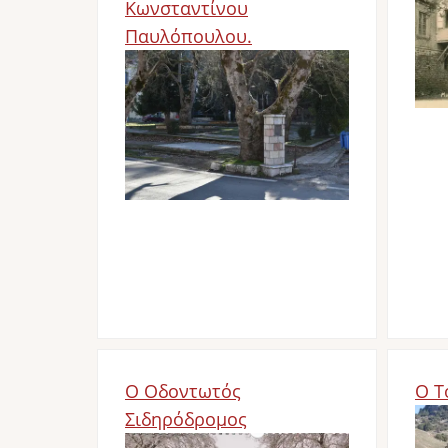
Κωνσταντίνου
Παυλόπουλου.
Image
Ο Οδοντωτός
Ο Τ
Σιδηρόδρομος
Im
Image