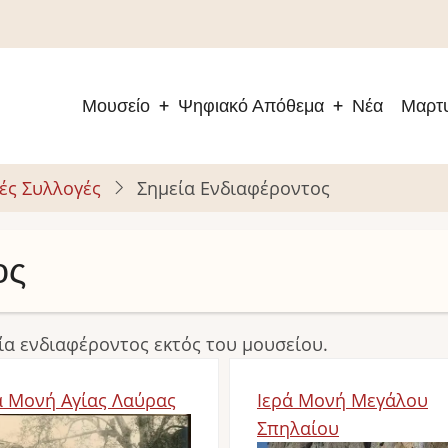
Μουσείο
Ψηφιακό Απόθεμα
Νέα
Μαρτυ
Main
navigation
ές Συλλογές
Σημεία Ενδιαφέροντος
ος
ία ενδιαφέροντος εκτός του μουσείου.
ά Μονή Αγίας Λαύρας
Ιερά Μονή Μεγάλου
age
Σπηλαίου