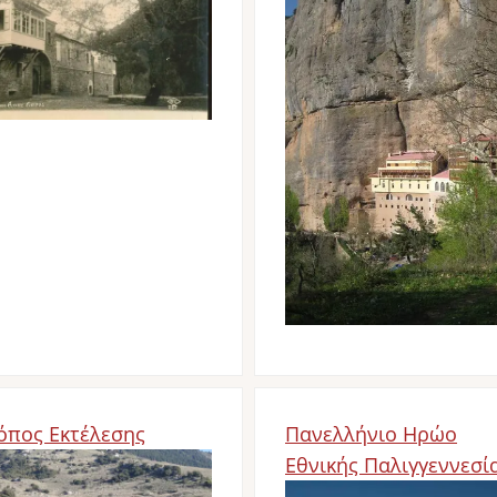
Image
όπος Εκτέλεσης
Πανελλήνιο Ηρώο
age
Εθνικής Παλιγγεννεσί
Image