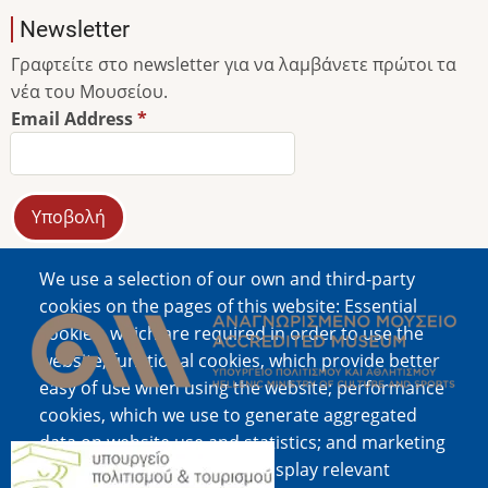
Newsletter
Γραφτείτε στο newsletter για να λαμβάνετε πρώτοι τα
νέα του Μουσείου.
Email Address
We use a selection of our own and third-party
Image
cookies on the pages of this website: Essential
cookies, which are required in order to use the
website; functional cookies, which provide better
easy of use when using the website; performance
cookies, which we use to generate aggregated
data on website use and statistics; and marketing
Image
cookies, which are used to display relevant