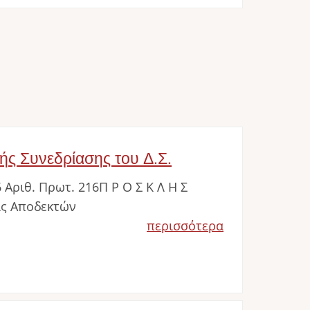
ής Συνεδρίασης του Δ.Σ.
Αριθ. Πρωτ. 216Π Ρ Ο Σ Κ Λ Η Σ
ς Αποδεκτών
περισσότερα