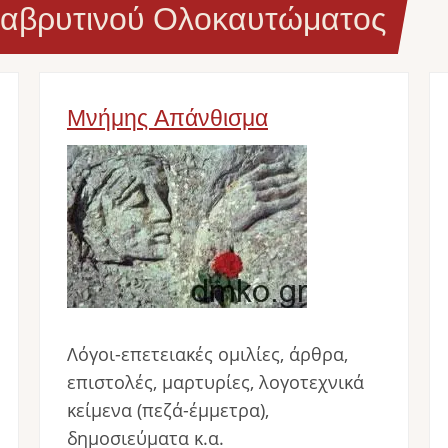
λαβρυτινού Ολοκαυτώματος
Μνήμης Απάνθισμα
Image
Λόγοι-επετειακές ομιλίες, άρθρα,
επιστολές, μαρτυρίες, λογοτεχνικά
κείμενα (πεζά-έμμετρα),
δημοσιεύματα κ.α.