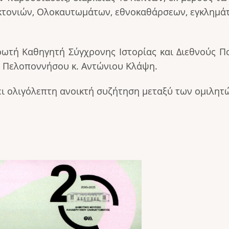
κτονιών, Ολοκαυτωμάτων, εθνοκαθάρσεων, εγκλημάτ
ωτή Καθηγητή Σύγχρονης Ιστορίας και Διεθνούς Πο
υ Πελοποννήσου κ. Αντώνιου Κλάψη.
ι ολιγόλεπτη ανοικτή συζήτηση μεταξύ των ομιλητ