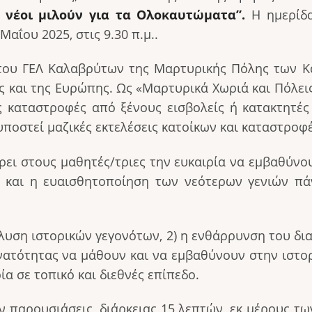
ι νέοι μιλούν για τα Ολοκαυτώματα”.
Η ημερίδ
αΐου 2025, στις 9.30 π.μ..
 του ΓΕΛ Καλαβρύτων της Μαρτυρικής Πόλης των 
ς και της Ευρώπης. Ως «Μαρτυρικά Χωριά και Πόλει
ς καταστροφές από ξένους εισβολείς ή κατακτητέ
οστεί μαζικές εκτελέσεις κατοίκων και καταστροφές
ρει στους μαθητές/τριες την ευκαιρία να εμβαθύνου
ς και η ευαισθητοποίηση των νεότερων γενιών π
άλυση ιστορικών γεγονότων, 2) η ενθάρρυνση του δι
τότητας να μάθουν και να εμβαθύνουν στην ιστορί
ία σε τοπικό και διεθνές επίπεδο.
 παρουσιάσεις, διάρκειας 15 λεπτών, εκ μέρους τ