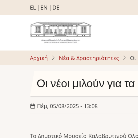
Παράκαμψη
EL
EN
DE
προς
το
κυρίως
περιεχόμενο
Αρχική
Νέα & Δραστηριότητες
Οι
Οι νέοι μιλούν για 
Πέμ, 05/08/2025 - 13:08
Το Δημοτικό Μουσείο Καλαβρυτινού Ολοκ