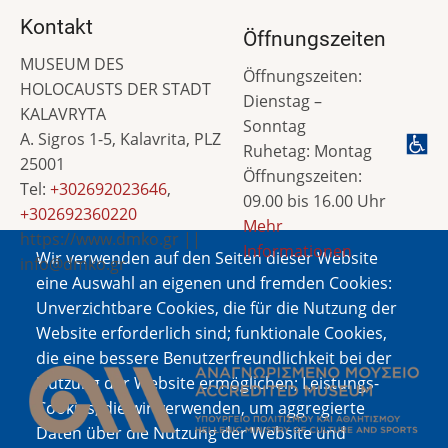
Kontakt
Öffnungszeiten
MUSEUM DES
Öffnungszeiten:
HOLOCAUSTS DER STADT
Dienstag –
KALAVRYTA
Sonntag
A. Sigros 1-5, Kalavrita, PLZ
Ruhetag: Montag
25001
Öffnungszeiten:
Tel:
+302692023646
,
09.00 bis 16.00 Uhr
+302692360220
Mehr
https://www.dmko.gr ||
Informationen
Wir verwenden auf den Seiten dieser Website
info@dmko.gr
eine Auswahl an eigenen und fremden Cookies:
Unverzichtbare Cookies, die für die Nutzung der
Website erforderlich sind; funktionale Cookies,
Bild
die eine bessere Benutzerfreundlichkeit bei der
Nutzung der Website ermöglichen; Leistungs-
Cookies, die wir verwenden, um aggregierte
Daten über die Nutzung der Website und