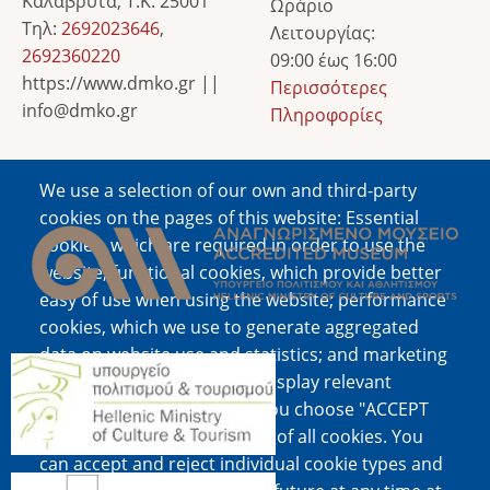
Καλάβρυτα, Τ.Κ. 25001
Ωράριο
Τηλ:
2692023646
,
Λειτουργίας:
2692360220
09:00 έως 16:00
https://www.dmko.gr ||
Περισσότερες
info@dmko.gr
Πληροφορίες
We use a selection of our own and third-party
Image
cookies on the pages of this website: Essential
cookies, which are required in order to use the
website; functional cookies, which provide better
easy of use when using the website; performance
cookies, which we use to generate aggregated
data on website use and statistics; and marketing
Image
cookies, which are used to display relevant
content and advertising. If you choose "ACCEPT
ALL", you consent to the use of all cookies. You
can accept and reject individual cookie types and
Image