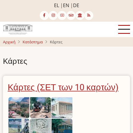
Παράκαμψη
EL
EN
DE
προς
το
κυρίως
περιεχόμενο
Αρχική
Κατάστημα
Κάρτες
Κάρτες
Κάρτες (ΣΕΤ των 10 καρτών)