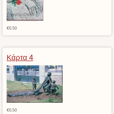
€0.50
Κάρτα 4
€0.50