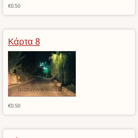
€0.50
Κάρτα 8
€0.50