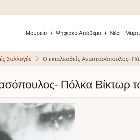
Μουσείο
Ψηφιακό Απόθεμα
Νέα
Μαρτυ
Main
navigation
ές Συλλογές
Ο εκτελεσθείς Αναστασόπουλος- Πό
τασόπουλος- Πόλκα Βίκτωρ 