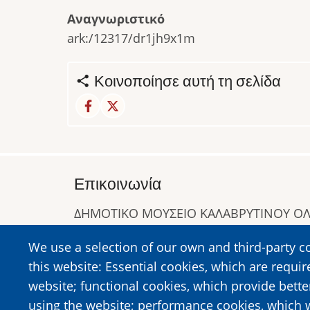
Αναγνωριστικό
ark:/12317/dr1jh9x1m
Κοινοποίησε αυτή τη σελίδα
Επικοινωνία
ΔΗΜΟΤΙΚΟ ΜΟΥΣΕΙΟ ΚΑΛΑΒΡΥΤΙΝΟΥ 
Α. Συγγρού 1-5, Καλάβρυτα, Τ.Κ. 25001
We use a selection of our own and third-party c
Τηλ:
2692023646
,
2692360220
this website: Essential cookies, which are requir
https://www.dmko.gr || info@dmko.gr
website; functional cookies, which provide bett
using the website; performance cookies, which 