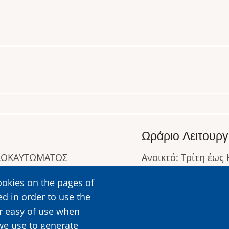
Ωράριο Λειτουργ
ΟΛΟΚΑΥΤΩΜΑΤΟΣ
Ανοικτό: Τρίτη έως
Κλειστό: Δευτέρα
ookies on the pages of
Ωράριο Λειτουργίας
ed in order to use the
Περισσότερες Πληρ
er easy of use when
we use to generate