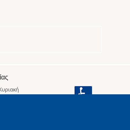
ίας
 Κυριακή
: 09:00 έως 16:00
οφορίες