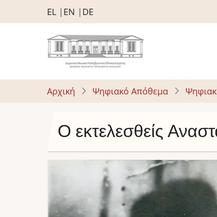
Παράκαμψη
EL
EN
DE
προς
το
κυρίως
περιεχόμενο
Αρχική
Ψηφιακό Απόθεμα
Ψηφιακ
Ο εκτελεσθείς Ανασ
Image