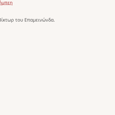
λήμπεη
Βίκτωρ του Επαμεινώνδα.