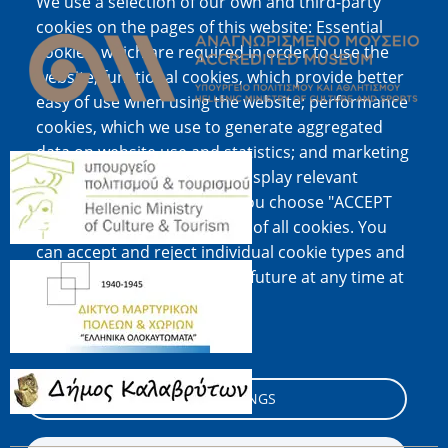
We use a selection of our own and third-party
Image
cookies on the pages of this website: Essential
cookies, which are required in order to use the
website; functional cookies, which provide better
easy of use when using the website; performance
cookies, which we use to generate aggregated
data on website use and statistics; and marketing
Image
cookies, which are used to display relevant
content and advertising. If you choose "ACCEPT
ALL", you consent to the use of all cookies. You
can accept and reject individual cookie types and
Image
revoke your consent for the future at any time at
"Settings".
Cookie documentation
Image
COOKIE SETTINGS