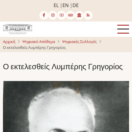
Παράκαμψη
EL
EN
DE
προς
το
κυρίως
περιεχόμενο
Αρχική
Ψηφιακό Απόθεμα
Ψηφιακές Συλλογές
Ο εκτελεσθείς Λυμπέρης Γρηγορίος
Ο εκτελεσθείς Λυμπέρης Γρηγορίος
Image