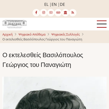
Παράκαμψη
EL
EN
DE
προς
το
κυρίως
περιεχόμενο
Αρχική
Ψηφιακό Απόθεμα
Ψηφιακές Συλλογές
Ο εκτελεσθείς Βασιλόπουλος Γεώργιος του Παναγιώτη
Ο εκτελεσθείς Βασιλόπουλος
Γεώργιος του Παναγιώτη
Image