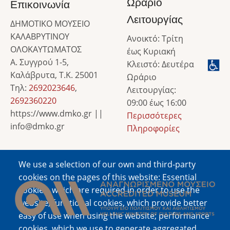
Ωράριο
Επικοινωνία
Λειτουργίας
ΔΗΜΟΤΙΚΟ ΜΟΥΣΕΙΟ
ΚΑΛΑΒΡΥΤΙΝΟΥ
Ανοικτό: Τρίτη
ΟΛΟΚΑΥΤΩΜΑΤΟΣ
έως Κυριακή
Α. Συγγρού 1-5,
Κλειστό: Δευτέρα
Καλάβρυτα, Τ.Κ. 25001
Ωράριο
Τηλ:
2692023646
,
Λειτουργίας:
2692360220
09:00 έως 16:00
https://www.dmko.gr ||
Περισσότερες
info@dmko.gr
Πληροφορίες
We use a selection of our own and third-party
Image
cookies on the pages of this website: Essential
cookies, which are required in order to use the
website; functional cookies, which provide better
easy of use when using the website; performance
cookies, which we use to generate aggregated