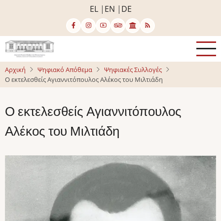
Παράκαμψη
EL
EN
DE
προς
το
κυρίως
περιεχόμενο
Αρχική
Ψηφιακό Απόθεμα
Ψηφιακές Συλλογές
Ο εκτελεσθείς Αγιαννιτόπουλος Αλέκος του Μιλτιάδη
Ο εκτελεσθείς Αγιαννιτόπουλος
Αλέκος του Μιλτιάδη
Image