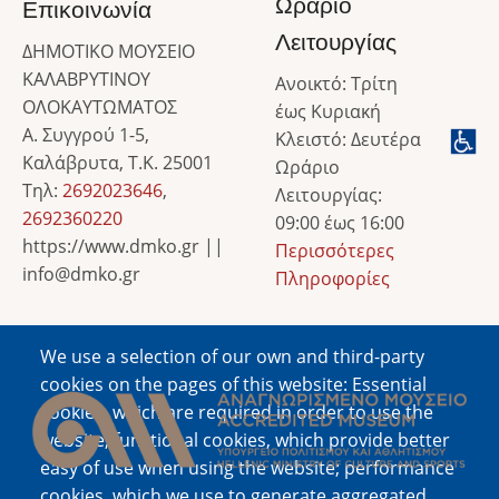
Ωράριο
Επικοινωνία
Λειτουργίας
ΔΗΜΟΤΙΚΟ ΜΟΥΣΕΙΟ
ΚΑΛΑΒΡΥΤΙΝΟΥ
Ανοικτό: Τρίτη
ΟΛΟΚΑΥΤΩΜΑΤΟΣ
έως Κυριακή
Α. Συγγρού 1-5,
Κλειστό: Δευτέρα
Καλάβρυτα, Τ.Κ. 25001
Ωράριο
Τηλ:
2692023646
,
Λειτουργίας:
2692360220
09:00 έως 16:00
https://www.dmko.gr ||
Περισσότερες
info@dmko.gr
Πληροφορίες
We use a selection of our own and third-party
Image
cookies on the pages of this website: Essential
cookies, which are required in order to use the
website; functional cookies, which provide better
easy of use when using the website; performance
cookies, which we use to generate aggregated