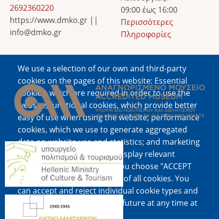
2692360220
09:00 έως 16:00
https://www.dmko.gr ||
Περισσότερες
info@dmko.gr
Πληροφορίες
We use a selection of our own and third-party
Image
cookies on the pages of this website: Essential
cookies, which are required in order to use the
website; functional cookies, which provide better
easy of use when using the website; performance
cookies, which we use to generate aggregated
data on website use and statistics; and marketing
Image
cookies, which are used to display relevant
content and advertising. If you choose "ACCEPT
ALL", you consent to the use of all cookies. You
can accept and reject individual cookie types and
Image
revoke your consent for the future at any time at
"Settings".