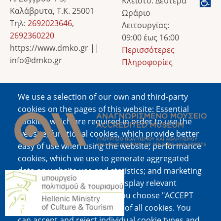
Κλειστό: Δευτέρα
Καλάβρυτα, Τ.Κ. 25001
Ωράριο
Τηλ:
2692023646
,
Λειτουργίας:
2692360220
09:00 έως 16:00
https://www.dmko.gr ||
Περισσότερες
info@dmko.gr
Πληροφορίες
We use a selection of our own and third-party
Image
cookies on the pages of this website: Essential
cookies, which are required in order to use the
website; functional cookies, which provide better
easy of use when using the website; performance
cookies, which we use to generate aggregated
data on website use and statistics; and marketing
Image
cookies, which are used to display relevant
content and advertising. If you choose "ACCEPT
ALL", you consent to the use of all cookies. You
can accept and reject individual cookie types and