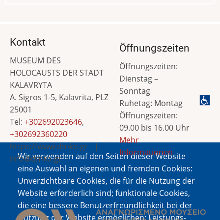
Kontakt
Öffnungszeiten
MUSEUM DES
Öffnungszeiten:
HOLOCAUSTS DER STADT
Dienstag –
KALAVRYTA
Sonntag
A. Sigros 1-5, Kalavrita, PLZ
Ruhetag: Montag
25001
Öffnungszeiten:
Tel:
+302692023646
,
09.00 bis 16.00 Uhr
+302692360220
Mehr
https://www.dmko.gr ||
Informationen
Wir verwenden auf den Seiten dieser Website
info@dmko.gr
eine Auswahl an eigenen und fremden Cookies:
Unverzichtbare Cookies, die für die Nutzung der
Website erforderlich sind; funktionale Cookies,
Bild
die eine bessere Benutzerfreundlichkeit bei der
Nutzung der Website ermöglichen; Leistungs-