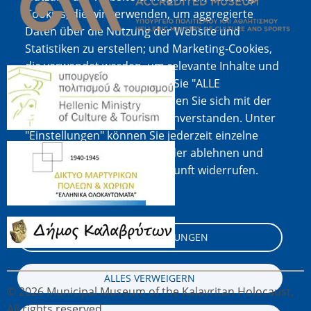
Cookies, die wir verwenden, um aggregierte
Daten über die Nutzung der Website und
Statistiken zu erstellen; und Marketing-Cookies,
die verwendet werden, um relevante Inhalte und
Bild
Werbung anzuzeigen. Wenn Sie "ALLE
AKZEPTIEREN" wählen, erklären Sie sich mit der
Verwendung aller Cookies einverstanden. Unter
"Einstellungen" können Sie jederzeit einzelne
Bild
Cookie-Typen akzeptieren oder ablehnen und
Ihre Zustimmung für die Zukunft widerrufen.
Cookie-Dokumentation
Bild
COOKIE-EINSTELLUNGEN
ALLES VERWEIGERN
© 2026 Municipal Museum of the Kalavritan Holocaust,
All rights reserved.