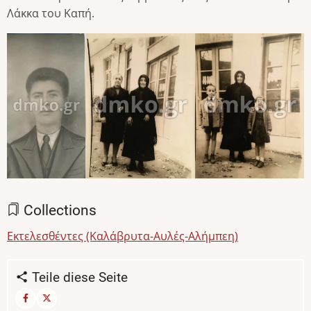
Λάκκα του Καπή.
Bild
Bild
Bild
Collections
Εκτελεσθέντες (Καλάβρυτα-Αυλές-Αλήμπεη)
Teile diese Seite