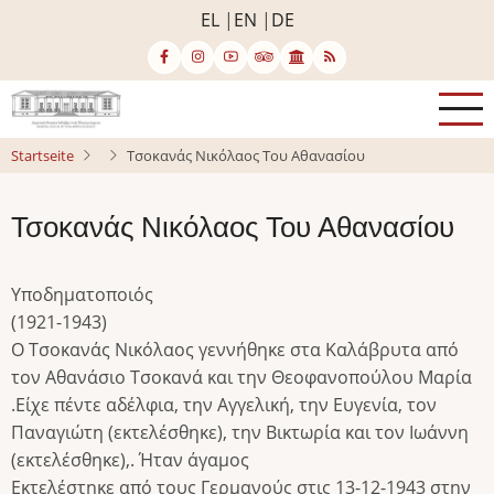
Direkt
EL
EN
DE
zum
Inhalt
Startseite
Τσοκανάς Νικόλαος Του Αθανασίου
Τσοκανάς Νικόλαος Του Αθανασίου
Υποδηματοποιός
(1921-1943)
Ο Τσοκανάς Νικόλαος γεννήθηκε στα Καλάβρυτα από
τον Αθανάσιο Τσοκανά και την Θεοφανοπούλου Μαρία
.Είχε πέντε αδέλφια, την Αγγελική, την Ευγενία, τον
Παναγιώτη (εκτελέσθηκε), την Βικτωρία και τον Ιωάννη
(εκτελέσθηκε),. Ήταν άγαμος
Εκτελέστηκε από τους Γερμανούς στις 13-12-1943 στην