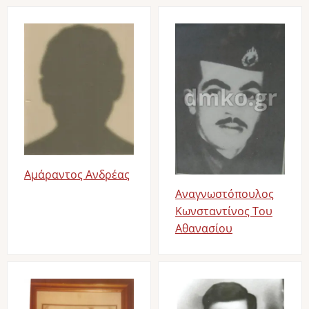
Image
Image
Αμάραντος Ανδρέας
Αναγνωστόπουλος
Κωνσταντίνος Του
Αθανασίου
Image
Image