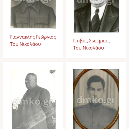
Γιαννακλής Γεώργιος
Γιοβάς Σωτήριος
Του Νικολάου
Του Νικολάου
Image
Image