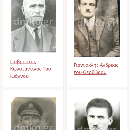
Γιαβρούτας
Γιαννακλής Ανδρέας
Κωνσταντίνος Του
του Θεοδώρου
Ιωάννου
Image
Image