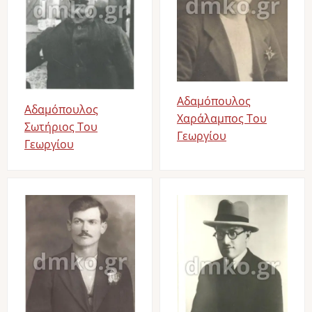
Αδαμόπουλος
Αδαμόπουλος
Χαράλαμπος Του
Σωτήριος Του
Γεωργίου
Γεωργίου
Image
Image