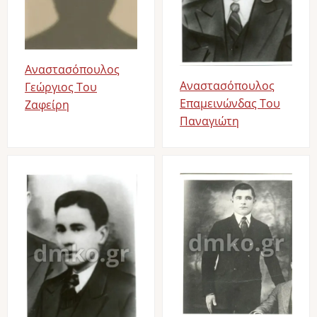
Αναστασόπουλος
Αναστασόπουλος
Γεώργιος Του
Επαμεινώνδας Του
Ζαφείρη
Παναγιώτη
Image
Image