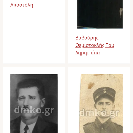
Αποστόλη
Βαβούρης
Θεμιστοκλής Του
Δημητρίου
Image
Image