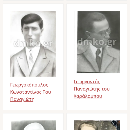
Image
Image
Γεωργαντάς
Γεωργακόπουλος
Παναγιώτης του
Κωνσταντίνος Του
Χαράλαμπου
Παναγιώτη
Image
Image