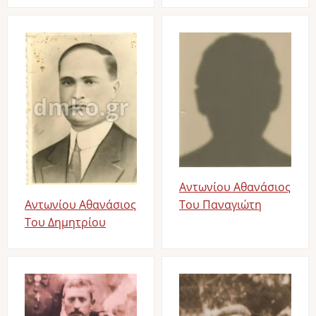
Image
Image
Αντωνίου Αθανάσιος
Του Παναγιώτη
Αντωνίου Αθανάσιος
Του Δημητρίου
Image
Image