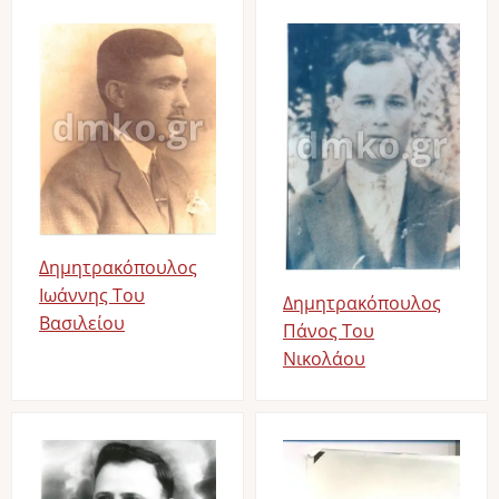
Image
Image
Δημητρακόπουλος
Ιωάννης Του
Δημητρακόπουλος
Βασιλείου
Πάνος Του
Νικολάου
Image
Image