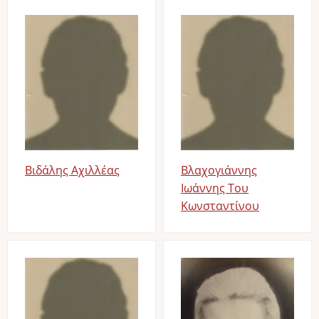
Image
Image
Βιδάλης Αχιλλέας
Βλαχογιάννης
Ιωάννης Του
Κωνσταντίνου
Image
Image