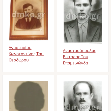
Αναστασίου
Αναστασόπουλος
Κωνσταντίνος Του
Βίκτορας Του
Θεοδώρου
Επαμεινώνδα
Image
Image