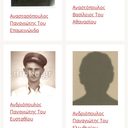
Αναστόπουλος
Βασίλειος Του
Αναστασόπουλος
Αθανασίου
Παναγιώτης Του
Επαμεινώνδα
Image
Image
Ανδριόπουλος
Παναγιώτης Του
Ανδριόπουλος
Ευσταθίου
Παναγιώτης Του
Ελευθερίου