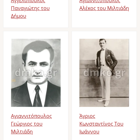
Αγγελόπουλος
Αγιαννιτόπουλος
Παναγιώτης του
Αλέκος του Μιλτιάδη
Δήμου
Image
Image
Αγιαννιτόπουλος
Άγριος
Γεώργιος του
Κωνσταντίνος Του
Μιλτιάδη
Ιωάννου