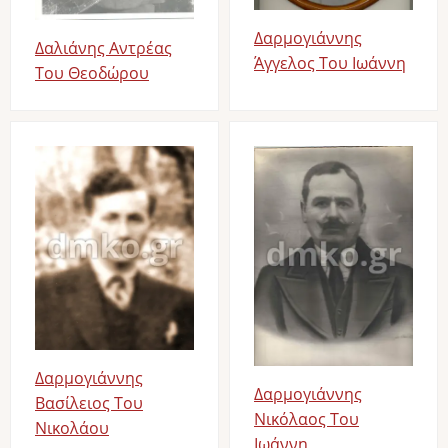
Δαρμογιάννης
Δαλιάνης Αντρέας
Άγγελος Του Ιωάννη
Του Θεοδώρου
Image
Image
Δαρμογιάννης
Δαρμογιάννης
Βασίλειος Του
Νικόλαος Του
Νικολάου
Ιωάννη