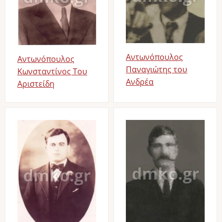
Αντωνόπουλος
Αντωνόπουλος
Παναγιώτης του
Κωνσταντίνος Του
Ανδρέα
Αριστείδη
Image
Image