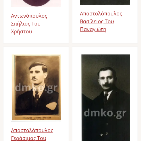
Αποστολόπουλος
Αντωνόπουλος
Βασίλειος Του
Σπήλιος Του
Παναγιώτη
Χρήστου
Image
Image
Αποστολόπουλος
Γεράσιμος Του