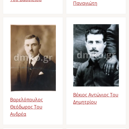
Παναγιώτη
Image
Image
Βέκιος Αντώνιος Του
Βαρελόπουλος
Δημητρίου
Θεόδωρος Του
Ανδρέα