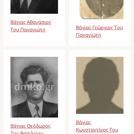
Βάγιας Αθανάσιος
Βάγιας Γεώργιος Του
Του Παναγιώτη
Παναγιώτη
Image
Image
Βάγιας
Βάγιας Θεόδωρος
Κωνσταντίνος Του
Του Βασιλείου