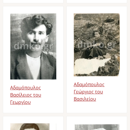
Image
Image
Αδαμόπουλος
Αδαμόπουλος
Γεώργιος του
Βασίλειος του
Βασιλείου
Γεωργίου
Image
Image