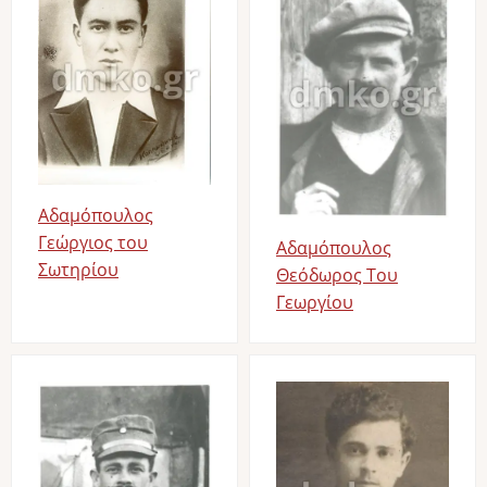
Αδαμόπουλος
Γεώργιος του
Αδαμόπουλος
Σωτηρίου
Θεόδωρος Του
Γεωργίου
Image
Image