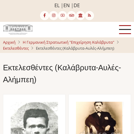
Παράκαμψη
EL
EN
DE
προς
το
κυρίως
περιεχόμενο
Αρχική
Η Γερμανική Στρατιωτική "Επιχείρηση Καλάβρυτα"
Εκτελεσθέντες
Εκτελεσθέντες (Καλάβρυτα-Αυλές-Αλήμπεη)
Εκτελεσθέντες (Καλάβρυτα-Αυλές-
Αλήμπεη)
Image
Image