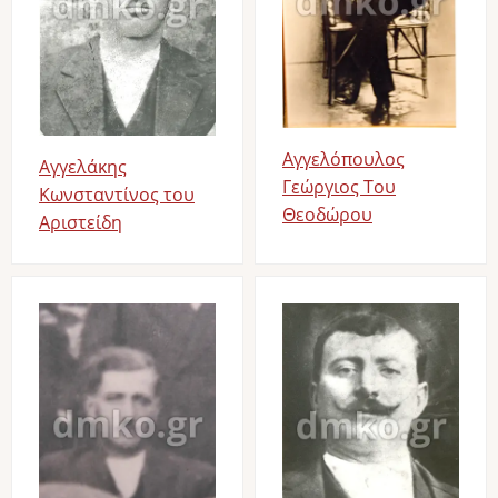
Αγγελόπουλος
Αγγελάκης
Γεώργιος Του
Κωνσταντίνος του
Θεοδώρου
Αριστείδη
Image
Image