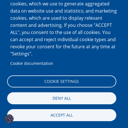
Image
Image
cookies, which we use to generate aggregated
data on website use and statistics; and marketing
cookies, which are used to display relevant
content and advertising. If you choose "ACCEPT
ALL", you consent to the use of all cookies. You
can accept and reject individual cookie types and
revoke your consent for the future at any time at
"Settings".
Δημόπουλος
Θεόδωρος Του
Cookie documentation
Δημόπουλος Δήμος
Βασιλείου
Του Γεωργίου
COOKIE SETTINGS
Image
Image
DENY ALL
ACCEPT ALL