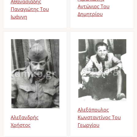
Αθανασιάδης
Αντώνιος Του
Παναγιώτης Του
Δημητρίου
Ιωάννη
Image
Image
Αλεξόπουλος
Κωνσταντίνος Του
Αλεξανδρής
Γεωργίου
Χρήστος