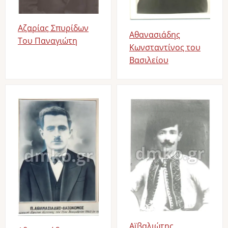
Αζαρίας Σπυρίδων
Αθανασιάδης
Του Παναγιώτη
Κωνσταντίνος του
Βασιλείου
Image
Image
Αϊβαλιώτης