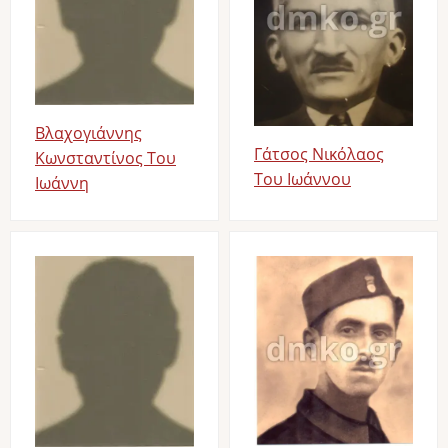
Βλαχογιάννης
Γάτσος Νικόλαος
Κωνσταντίνος Του
Του Ιωάννου
Ιωάννη
Image
Image