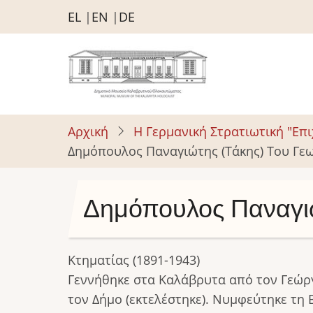
Παράκαμψη
EL
EN
DE
προς
το
κυρίως
περιεχόμενο
Αρχική
Η Γερμανική Στρατιωτική "Επ
Δημόπουλος Παναγιώτης (Τάκης) Του Γε
Δημόπουλος Παναγιώ
Κτηματίας (1891-1943)
Γεννήθηκε στα Καλάβρυτα από τον Γεώργ
τον Δήμο (εκτελέστηκε). Νυμφεύτηκε τη 