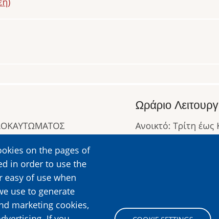
εη)
Ωράριο Λειτουργ
ΟΛΟΚΑΥΤΩΜΑΤΟΣ
Ανοικτό: Τρίτη έως
Κλειστό: Δευτέρα
ookies on the pages of
Ωράριο Λειτουργίας
ed in order to use the
Περισσότερες Πληρ
er easy of use when
we use to generate
and marketing cookies,
Image
dvertising. If you