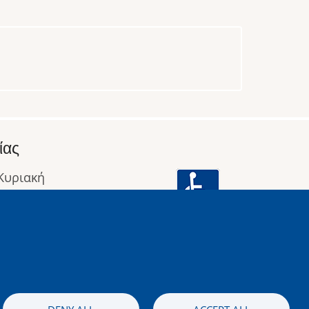
ίας
 Κυριακή
: 09:00 έως 16:00
οφορίες
Image