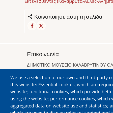
Εκτελεσθέντες (Καλάβρυτα-Αυλές-Αλήμπ
Κοινοποίησε αυτή τη σελίδα
Επικοινωνία
ΔΗΜΟΤΙΚΟ ΜΟΥΣΕΙΟ ΚΑΛΑΒΡΥΤΙΝΟΥ 
Α. Συγγρού 1-5, Καλάβρυτα, Τ.Κ. 25001
We use a selection of our own and third-party c
Τηλ:
2692023646
,
2692360220
this website: Essential cookies, which are requir
https://www.dmko.gr || info@dmko.gr
website; functional cookies, which provide bett
using the website; performance cookies, which 
aggregated data on website use and statistics; 
Image
Image
which are used to display relevant content and a