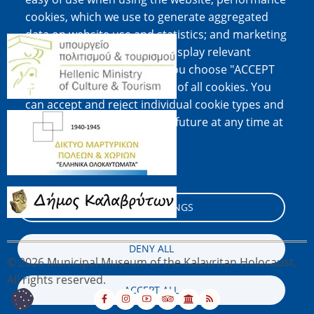
cookies, which we use to generate aggregated
data on website use and statistics; and marketing
Image
cookies, which are used to display relevant
content and advertising. If you choose "ACCEPT
ALL", you consent to the use of all cookies. You
can accept and reject individual cookie types and
Image
revoke your consent for the future at any time at
"Settings".
Cookie documentation
Image
COOKIE SETTINGS
DENY ALL
© 2026 Municipal Museum of the Kalavritan Holocaust,
All rights reserved.
ACCEPT ALL