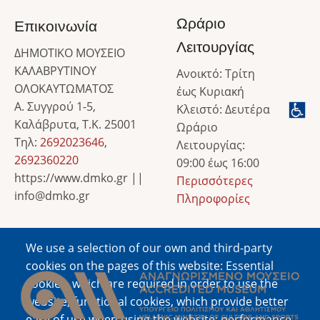
Ωράριο
Επικοινωνία
Λειτουργίας
ΔΗΜΟΤΙΚΟ ΜΟΥΣΕΙΟ
ΚΑΛΑΒΡΥΤΙΝΟΥ
Ανοικτό: Τρίτη
ΟΛΟΚΑΥΤΩΜΑΤΟΣ
έως Κυριακή
Α. Συγγρού 1-5,
Κλειστό: Δευτέρα
Καλάβρυτα, Τ.Κ. 25001
Ωράριο
Τηλ:
2692023646
,
Λειτουργίας:
2692360220
09:00 έως 16:00
https://www.dmko.gr ||
Περισσότερες
info@dmko.gr
Πληροφορίες
We use a selection of our own and third-party
Image
cookies on the pages of this website: Essential
cookies, which are required in order to use the
website; functional cookies, which provide better
easy of use when using the website; performance