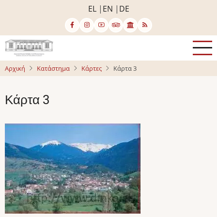
Παράκαμψη
EL
EN
DE
προς
το
κυρίως
περιεχόμενο
Αρχική
Κατάστημα
Κάρτες
Κάρτα 3
Κάρτα 3