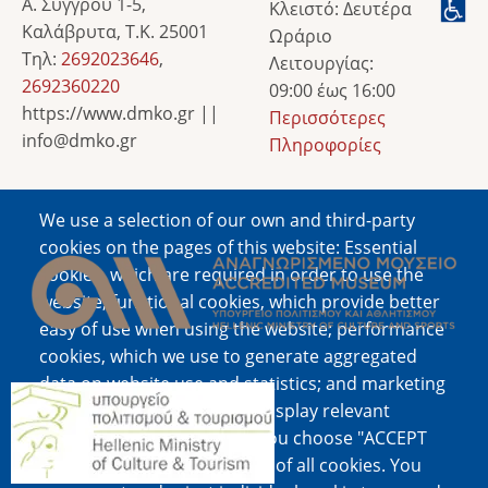
Α. Συγγρού 1-5,
Κλειστό: Δευτέρα
Καλάβρυτα, Τ.Κ. 25001
Ωράριο
Τηλ:
2692023646
,
Λειτουργίας:
2692360220
09:00 έως 16:00
https://www.dmko.gr ||
Περισσότερες
info@dmko.gr
Πληροφορίες
We use a selection of our own and third-party
Image
cookies on the pages of this website: Essential
cookies, which are required in order to use the
website; functional cookies, which provide better
easy of use when using the website; performance
cookies, which we use to generate aggregated
data on website use and statistics; and marketing
Image
cookies, which are used to display relevant
content and advertising. If you choose "ACCEPT
ALL", you consent to the use of all cookies. You