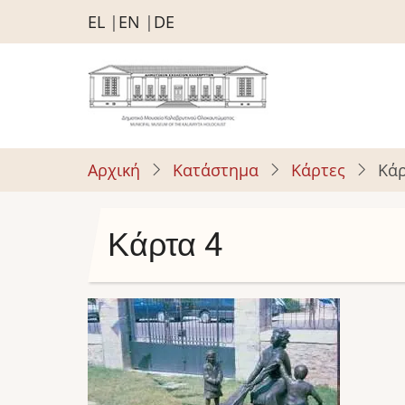
Παράκαμψη
EL
EN
DE
προς
το
κυρίως
περιεχόμενο
Αρχική
Κατάστημα
Κάρτες
Κάρ
Κάρτα 4