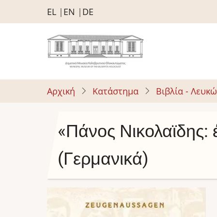
Παράκαμψη
EL
EN
DE
προς
το
κυρίως
περιεχόμενο
Αρχική
Κατάστημα
Βιβλία - Λευκ
«Πάνος Νικολαϊδης: 
(Γερμανικά)