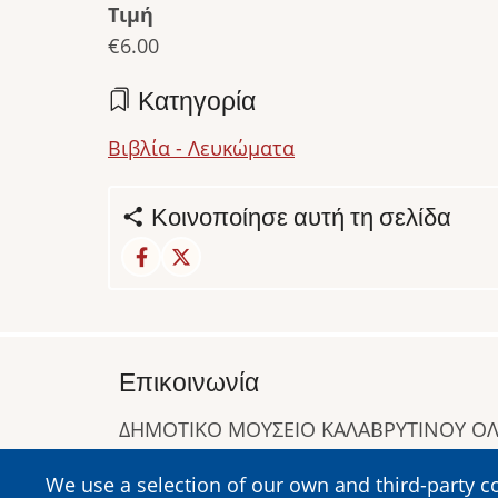
Τιμή
€6.00
Κατηγορία
Βιβλία - Λευκώματα
Κοινοποίησε αυτή τη σελίδα
Επικοινωνία
ΔΗΜΟΤΙΚΟ ΜΟΥΣΕΙΟ ΚΑΛΑΒΡΥΤΙΝΟΥ 
Α. Συγγρού 1-5, Καλάβρυτα, Τ.Κ. 25001
We use a selection of our own and third-party c
Τηλ:
2692023646
,
2692360220