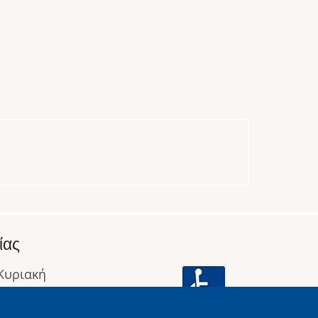
ίας
 Κυριακή
: 09:00 έως 16:00