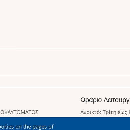
Ωράριο Λειτουργ
ΟΛΟΚΑΥΤΩΜΑΤΟΣ
Ανοικτό: Τρίτη έως
Κλειστό: Δευτέρα
ookies on the pages of
Ωράριο Λειτουργίας