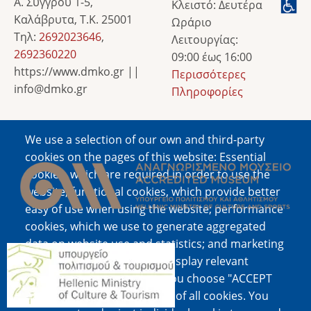
Α. Συγγρού 1-5,
Κλειστό: Δευτέρα
Καλάβρυτα, Τ.Κ. 25001
Ωράριο
Τηλ:
2692023646
,
Λειτουργίας:
2692360220
09:00 έως 16:00
https://www.dmko.gr ||
Περισσότερες
info@dmko.gr
Πληροφορίες
We use a selection of our own and third-party
Image
cookies on the pages of this website: Essential
cookies, which are required in order to use the
website; functional cookies, which provide better
easy of use when using the website; performance
cookies, which we use to generate aggregated
data on website use and statistics; and marketing
Image
cookies, which are used to display relevant
content and advertising. If you choose "ACCEPT
ALL", you consent to the use of all cookies. You