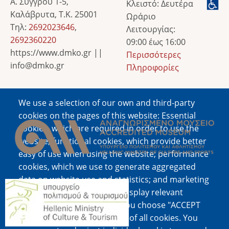
Α. Συγγρού 1-5,
Κλειστό: Δευτέρα
Καλάβρυτα, Τ.Κ. 25001
Ωράριο
Τηλ:
2692023646
,
Λειτουργίας:
2692360220
09:00 έως 16:00
https://www.dmko.gr ||
Περισσότερες
info@dmko.gr
Πληροφορίες
We use a selection of our own and third-party
Image
cookies on the pages of this website: Essential
cookies, which are required in order to use the
website; functional cookies, which provide better
easy of use when using the website; performance
cookies, which we use to generate aggregated
data on website use and statistics; and marketing
Image
cookies, which are used to display relevant
content and advertising. If you choose "ACCEPT
ALL", you consent to the use of all cookies. You