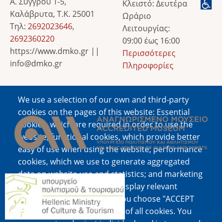
Α. Συγγρού 1-5,
Κλειστό: Δευτέρα
Καλάβρυτα, Τ.Κ. 25001
Ωράριο
Τηλ:
2692023646
,
Λειτουργίας:
2692360220
09:00 έως 16:00
https://www.dmko.gr ||
Περισσότερες
info@dmko.gr
Πληροφορίες
We use a selection of our own and third-party
Image
cookies on the pages of this website: Essential
cookies, which are required in order to use the
website; functional cookies, which provide better
easy of use when using the website; performance
cookies, which we use to generate aggregated
data on website use and statistics; and marketing
Image
cookies, which are used to display relevant
content and advertising. If you choose "ACCEPT
ALL", you consent to the use of all cookies. You