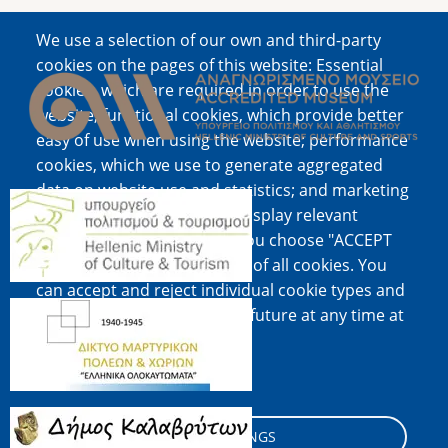
We use a selection of our own and third-party
Image
cookies on the pages of this website: Essential
cookies, which are required in order to use the
website; functional cookies, which provide better
easy of use when using the website; performance
cookies, which we use to generate aggregated
data on website use and statistics; and marketing
Image
cookies, which are used to display relevant
content and advertising. If you choose "ACCEPT
ALL", you consent to the use of all cookies. You
can accept and reject individual cookie types and
Image
revoke your consent for the future at any time at
"Settings".
Cookie documentation
Image
COOKIE SETTINGS