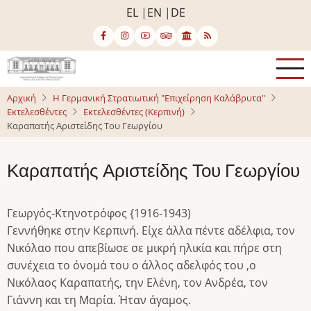
Παράκαμψη
EL
EN
DE
προς
το
κυρίως
περιεχόμενο
Αρχική
Η Γερμανική Στρατιωτική "Επιχείρηση Καλάβρυτα"
Εκτελεσθέντες
Εκτελεσθέντες (Κερπινή)
Καραπατής Αριστείδης Του Γεωργίου
Καραπατής Αριστείδης Του Γεωργίου
Γεωργός-Κτηνοτρόφος {1916-1943)
Γεννήθηκε στην Κερπινή. Είχε άλλα πέντε αδέλφια, τον
Νικόλαο που απεβίωσε σε μικρή ηλικία και πήρε στη
συνέχεια το όνομά του ο άλλος αδελφός του ,ο
Νικόλαος Καραπατής, την Ελένη, τον Ανδρέα, τον
Γιάννη και τη Μαρία. Ήταν άγαμος.