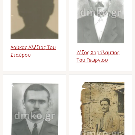
Δούκας Αλέξιος Του
Ζέζος Χαράλαμπος
Σταύρου
Του Γεωργίου
Image
Image