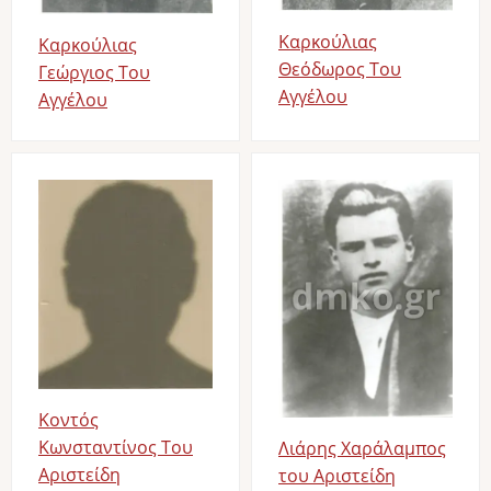
Καρκούλιας
Καρκούλιας
Θεόδωρος Του
Γεώργιος Του
Αγγέλου
Αγγέλου
Image
Image
Κοντός
Κωνσταντίνος Του
Λιάρης Χαράλαμπος
Αριστείδη
του Αριστείδη