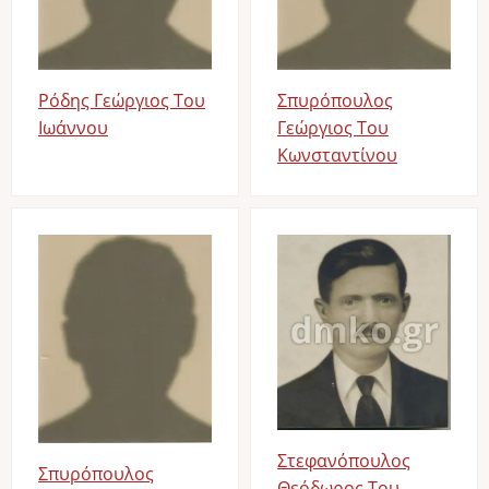
Ρόδης Γεώργιος Του
Σπυρόπουλος
Ιωάννου
Γεώργιος Του
Κωνσταντίνου
Image
Image
Στεφανόπουλος
Σπυρόπουλος
Θεόδωρος Του