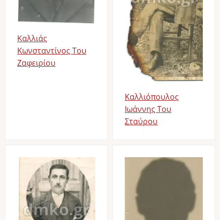
Καλλιάς
Κωνσταντίνος Του
Ζαφειρίου
Καλλιόπουλος
Ιωάννης Του
Σταύρου
Image
Image