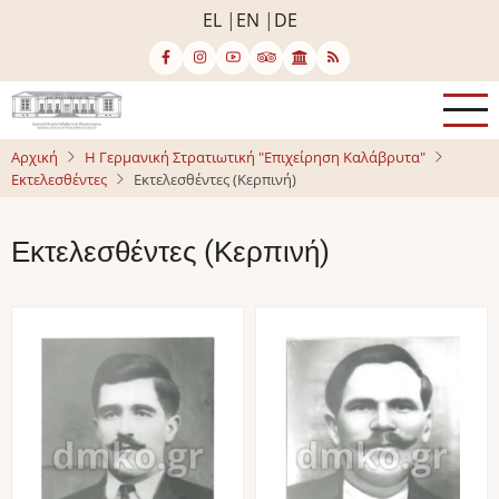
Παράκαμψη
EL
EN
DE
προς
το
κυρίως
περιεχόμενο
Αρχική
Η Γερμανική Στρατιωτική "Επιχείρηση Καλάβρυτα"
Εκτελεσθέντες
Εκτελεσθέντες (Κερπινή)
Εκτελεσθέντες (Κερπινή)
Image
Image