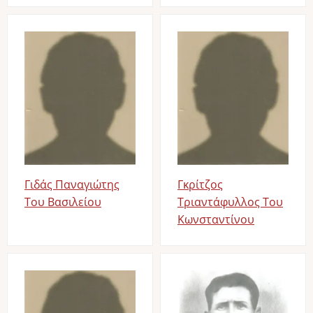
Image
Image
Γιδάς Παναγιώτης
Γκρίτζος
Του Βασιλείου
Τριαντάφυλλος Του
Κωνσταντίνου
Image
Image