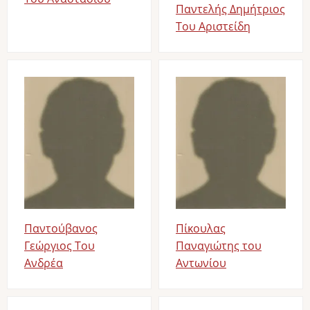
Παντελής Δημήτριος
Του Αριστείδη
Image
Image
Παντούβανος
Πίκουλας
Γεώργιος Του
Παναγιώτης του
Ανδρέα
Αντωνίου