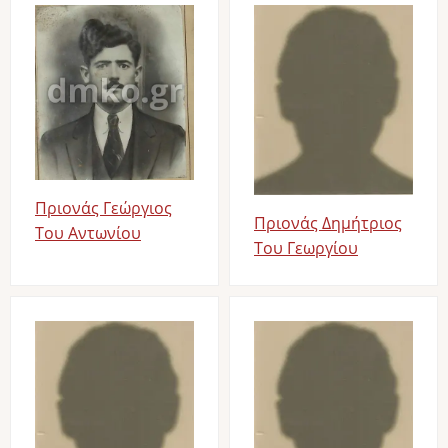
Image
Image
Πριονάς Γεώργιος
Πριονάς Δημήτριος
Του Αντωνίου
Του Γεωργίου
Image
Image