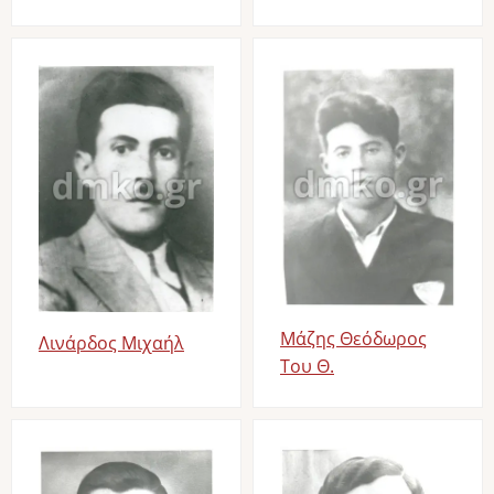
Image
Image
Μάζης Θεόδωρος
Λινάρδος Μιχαήλ
Του Θ.
Image
Image