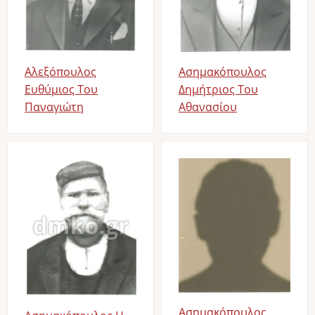
Αλεξόπουλος
Ασημακόπουλος
Ευθύμιος Του
Δημήτριος Του
Παναγιώτη
Αθανασίου
Image
Image
Ασημακόπουλος