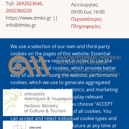
Τηλ:
2692023646
,
Λειτουργίας:
2692360220
09:00 έως 16:00
https://www.dmko.gr ||
Περισσότερες
info@dmko.gr
Πληροφορίες
We use a selection of our own and third-party
Image
cookies on the pages of this website: Essential
cookies, which are required in order to use the
website; functional cookies, which provide better
easy of use when using the website; performance
cookies, which we use to generate aggregated
data on website use and statistics; and marketing
Image
cookies, which are used to display relevant
content and advertising. If you choose "ACCEPT
ALL", you consent to the use of all cookies. You
can accept and reject individual cookie types and
Image
revoke your consent for the future at any time at