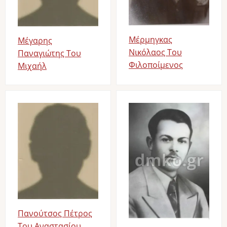
Μέρμηγκας
Μέγαρης
Νικόλαος Του
Παναγιώτης Του
Φιλοποίμενος
Μιχαήλ
Image
Image
Πανούτσος Πέτρος
Του Αναστασίου