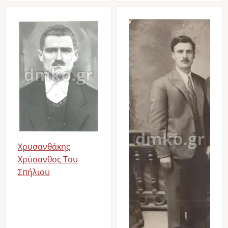
Image
Image
Χρυσανθάκης
Χρύσανθος Του
Σπήλιου