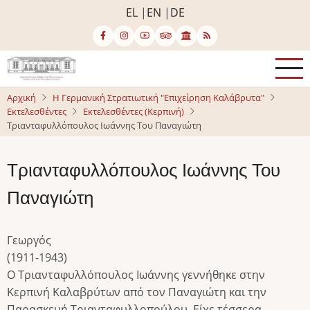
Παράκαμψη
EL
EN
DE
προς
το
κυρίως
περιεχόμενο
Αρχική
Η Γερμανική Στρατιωτική "Επιχείρηση Καλάβρυτα"
Εκτελεσθέντες
Εκτελεσθέντες (Κερπινή)
Τριανταφυλλόπουλος Ιωάννης Του Παναγιώτη
Τριανταφυλλόπουλος Ιωάννης Του
Παναγιώτη
Γεωργός
(1911-1943)
Ο Τριανταφυλλόπουλος Ιωάννης γεννήθηκε στην
Κερπινή Καλαβρύτων από τον Παναγιώτη και την
Παρασκευή Τριανταφυλλοπούλου. Είχε τέσσερα