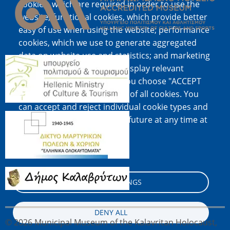
cookies, which are required in order to use the
website; functional cookies, which provide better
easy of use when using the website; performance
cookies, which we use to generate aggregated
data on website use and statistics; and marketing
Image
cookies, which are used to display relevant
content and advertising. If you choose "ACCEPT
ALL", you consent to the use of all cookies. You
can accept and reject individual cookie types and
Image
revoke your consent for the future at any time at
"Settings".
Cookie documentation
Image
COOKIE SETTINGS
DENY ALL
© 2026 Municipal Museum of the Kalavritan Holocaust,