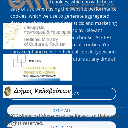
website; functional cookies, which provide better
easy of use when using the website; performance
cookies, which we use to generate aggregated
data on website use and statistics; and marketing
Image
cookies, which are used to display relevant
content and advertising. If you choose "ACCEPT
ALL", you consent to the use of all cookies. You
can accept and reject individual cookie types and
Image
revoke your consent for the future at any time at
"Settings".
Cookie documentation
Image
COOKIE SETTINGS
DENY ALL
© 2026 Municipal Museum of the Kalavritan Holocaust,
All rights reserved.
ACCEPT ALL