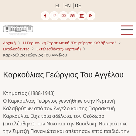
Παράκαμψη
EL
EN
DE
προς
το
κυρίως
περιεχόμενο
Αρχική
Η Γερμανική Στρατιωτική "Επιχείρηση Καλάβρυτα"
Εκτελεσθέντες
Εκτελεσθέντες (Κερπινή)
Καρκούλιας Γεώργιος Του Αγγέλου
Καρκούλιας Γεώργιος Του Αγγέλου
Κτηματίας (1888-1943)
Ο Καρκούλιας Γεώργιος γεννήθηκε στην Κερπινή
Καλαβρύτων από τον Άγγελο και της Παρασκευή
Καρκούλια. Είχε τρία αδέλφια, τον Θεόδωρο
(εκτελέσθηκε), τον Νίκο και την Βασιλική. Νυμφεύτηκε
την Σιμιτζή Παναγιώτα και απέκτησαν επτά παιδιά, την