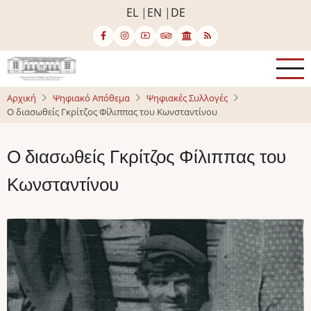
Παράκαμψη
EL
EN
DE
προς
το
κυρίως
περιεχόμενο
Αρχική
Ψηφιακό Απόθεμα
Ψηφιακές Συλλογές
Ο διασωθείς Γκρίτζος Φίλιππας του Κωνσταντίνου
Ο διασωθείς Γκρίτζος Φίλιππας του
Κωνσταντίνου
Image