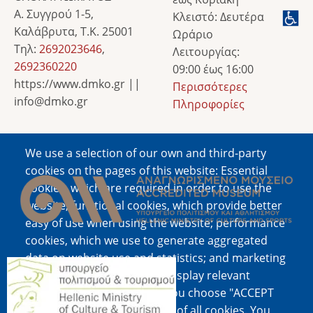
Α. Συγγρού 1-5,
Κλειστό: Δευτέρα
Καλάβρυτα, Τ.Κ. 25001
Ωράριο
Τηλ:
2692023646
,
Λειτουργίας:
2692360220
09:00 έως 16:00
https://www.dmko.gr ||
Περισσότερες
info@dmko.gr
Πληροφορίες
We use a selection of our own and third-party
Image
cookies on the pages of this website: Essential
cookies, which are required in order to use the
website; functional cookies, which provide better
easy of use when using the website; performance
cookies, which we use to generate aggregated
data on website use and statistics; and marketing
Image
cookies, which are used to display relevant
content and advertising. If you choose "ACCEPT
ALL", you consent to the use of all cookies. You