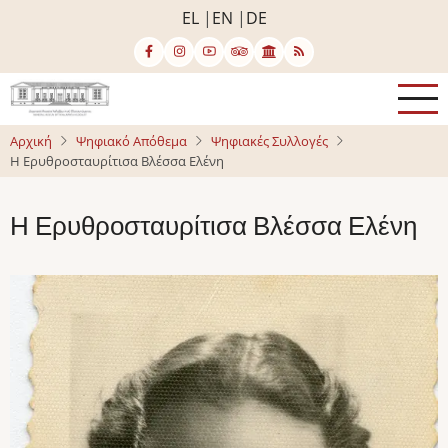
Παράκαμψη
EL
EN
DE
προς
το
κυρίως
περιεχόμενο
Αρχική
Ψηφιακό Απόθεμα
Ψηφιακές Συλλογές
Η Ερυθροσταυρίτισα Βλέσσα Ελένη
Η Ερυθροσταυρίτισα Βλέσσα Ελένη
Image