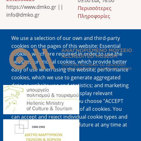
09:00 έως 16:00
https://www.dmko.gr ||
Περισσότερες
info@dmko.gr
Πληροφορίες
We use a selection of our own and third-party
Image
cookies on the pages of this website: Essential
cookies, which are required in order to use the
website; functional cookies, which provide better
easy of use when using the website; performance
cookies, which we use to generate aggregated
data on website use and statistics; and marketing
Image
cookies, which are used to display relevant
content and advertising. If you choose "ACCEPT
ALL", you consent to the use of all cookies. You
can accept and reject individual cookie types and
Image
revoke your consent for the future at any time at
"Settings".