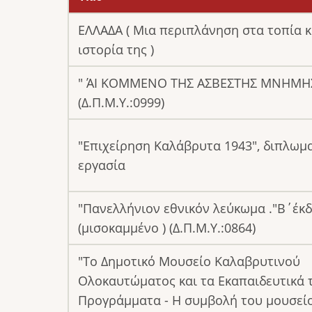
descending
ΕΛΛΑΔΑ ( Μια περιπλάνηση στα τοπία κ
ιστορία της )
" ΆΙ ΚΟΜΜΕΝΟ ΤΗΣ ΑΣΒΕΣΤΗΣ ΜΝΗΜΗ
(Δ.Π.Μ.Υ.:0999)
"Επιχείρηση Καλάβρυτα 1943", διπλωμ
εργασία
"Πανελλήνιον εθνικόν λεύκωμα ."Β΄έκ
(μισοκαμμένο ) (Δ.Π.Μ.Υ.:0864)
"Το Δημοτικό Μουσείο Καλαβρυτινού
Ολοκαυτώματος και τα Εκαπαιδευτικά 
Προγράμματα - Η συμβολή του μουσείο