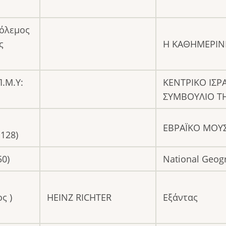
πόλεμος
ς
Η ΚΑΘΗΜΕΡΙΝ
Π.Μ.Υ:
ΚΕΝΤΡΙΚΟ ΙΣΡ
ΣΥΜΒΟΥΛΙΟ Τ
ΕΒΡΑΪΚΟ ΜΟΥΣ
128)
50)
National Geog
ς )
HEINZ RICHTER
Εξάντας