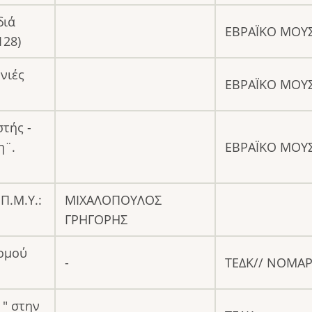
διά
ΕΒΡΑΪΚΟ ΜΟΥΣ
128)
ονιές
ΕΒΡΑΪΚΟ ΜΟΥΣ
στής -
η¨.
ΕΒΡΑΪΚΟ ΜΟΥΣ
Π.Μ.Υ.:
ΜΙΧΑΛΟΠΟΥΛΟΣ
ΓΡΗΓΟΡΗΣ
Νομού
-
ΤΕΔΚ// ΝΟΜΑΡ
 " στην