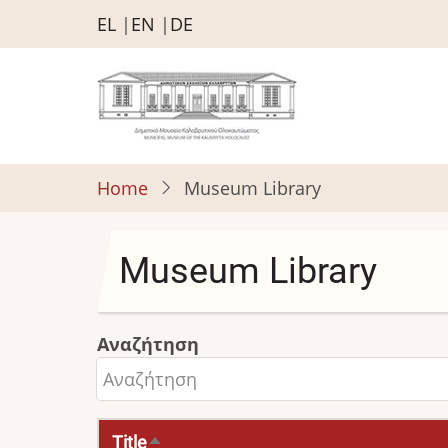
Skip
EL
EN
DE
to
main
content
Home
Museum Library
Museum Library
Αναζήτηση
Title
Sort