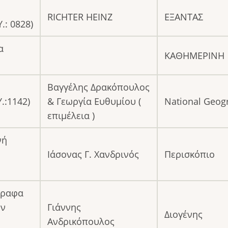
RICHTER HEINZ
ΕΞΑΝΤΑΣ
.: 0828)
α
ΚΑΘΗΜΕΡΙΝΗ
Βαγγέλης Δρακόπουλος
.:1142)
& Γεωργία Ευθυμίου (
National Geog
επιμέλεια )
νή
Ιάσονας Γ. Χανδρινός
Περισκόπιο
γγραφα
ον
Γιάννης
Διογένης
Ανδρικόπουλος