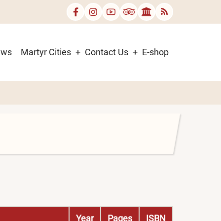
ews
Martyr Cities
Contact Us
E-shop
Year
Pages
ISBN