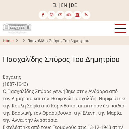
Skip
EL
EN
DE
to
main
content
Home
Πασχαλίδης Σπύρος Του Δημητρίου
Πασχαλίδης Σπύρος Του Δημητρίου
Εργάτης
(1887-1943)
Ο Πασχαλίδης Σπύρος γεννήθηκε στην Ανδόρρα από
τον Δημήτριο και την Θεοφανώ Πασχαλίδη. Νυμφεύτηκε
την Κούλη Σοφία από Κόρινθο και απέκτησαν έξι παιδιά:
την Βασιλική, τον Θρασύβουλο, την Ελένη, την Μαρία,
την Άννα, την Αναστασία
Εκτελέστηκε από τους Γερμανούς στις 13-12-1943 στην