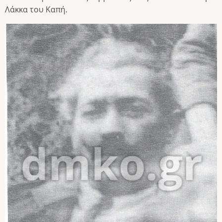
Λάκκα του Καπή.
Image