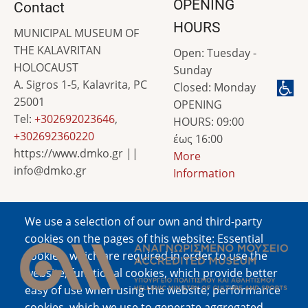
OPENING
Contact
HOURS
MUNICIPAL MUSEUM OF
THE KALAVRITAN
Open: Tuesday -
HOLOCAUST
Sunday
A. Sigros 1-5, Kalavrita, PC
Closed: Monday
25001
OPENING
Tel:
+302692023646
,
HOURS: 09:00
+302692360220
έως 16:00
https://www.dmko.gr ||
More
info@dmko.gr
Information
We use a selection of our own and third-party
Image
cookies on the pages of this website: Essential
cookies, which are required in order to use the
website; functional cookies, which provide better
easy of use when using the website; performance
cookies, which we use to generate aggregated